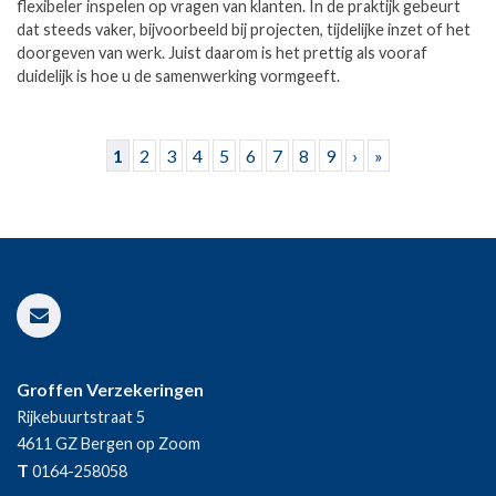
flexibeler inspelen op vragen van klanten. In de praktijk gebeurt
dat steeds vaker, bijvoorbeeld bij projecten, tijdelijke inzet of het
doorgeven van werk. Juist daarom is het prettig als vooraf
duidelijk is hoe u de samenwerking vormgeeft.
Pagina's
1
2
3
4
5
6
7
8
9
›
»
Groffen Verzekeringen
Rijkebuurtstraat 5
4611 GZ
Bergen op Zoom
T
0164-258058