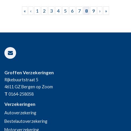
Pagina's
«
‹
1
2
3
4
5
6
7
8
9
›
»
Groffen Verzekeringen
Rijkebuurtstraat 5
4611 GZ
Bergen op Zoom
T
0164-258058
Verzekeringen
Autoverzekering
Bestelautoverzekering
Motorverzekering