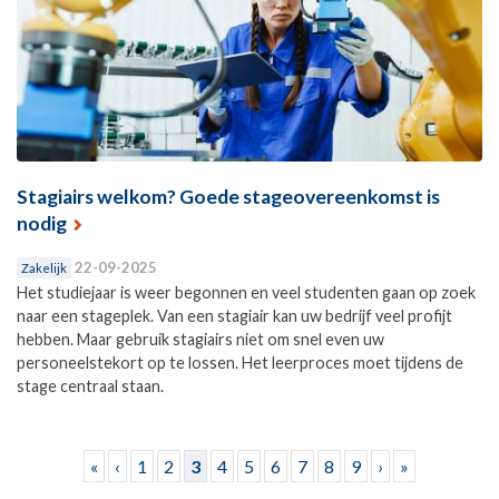
Stagiairs welkom? Goede stageovereenkomst is
nodig
22-09-2025
Zakelijk
Het studiejaar is weer begonnen en veel studenten gaan op zoek
naar een stageplek. Van een stagiair kan uw bedrijf veel profijt
hebben. Maar gebruik stagiairs niet om snel even uw
personeelstekort op te lossen. Het leerproces moet tijdens de
stage centraal staan.
Pagina's
«
‹
1
2
3
4
5
6
7
8
9
›
»