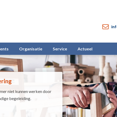
in
vents
Organisatie
Service
Actueel
ering
emer niet kunnen werken door
ndige begeleiding.