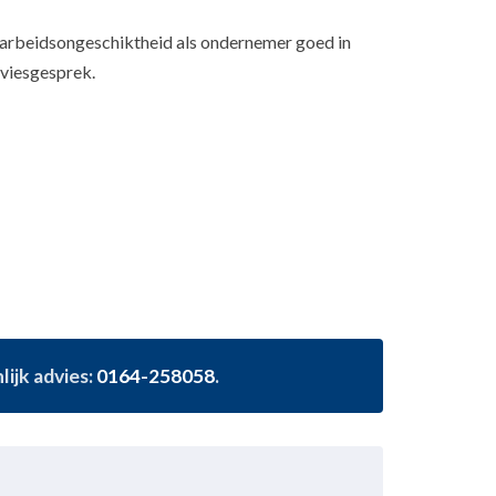
le arbeidsongeschiktheid als ondernemer goed in
dviesgesprek.
ijk advies:
0164-258058
.